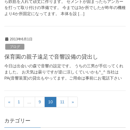
ら鉄筋を入れて頑丈に作ります。 セメントが固まったらアンカー
を打って取り付けの準備です。 今までは3か所でしたが昨年の機種
より4か所固定になってます。 本体を設 […]
2013年6月1日
ブログ
保育園の親子遠足で音響設備の貸出し
今日は出会いの森で音響の設定です。 うちの三男が手伝ってくれ
ました。 お天気は曇りですが逆に涼しくていいかも^_^ 当社は
PA(音響装置)の貸出もやってます。ご用命は事前にお電話下さい
«
1
…
9
10
11
»
カテゴリー